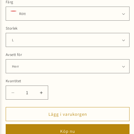
Färg
Storlek
Avsett för
Kvantitet
Minska
Öka
kvantitet
kvantitet
för
för
KENZO
KENZO
Lägg i varukorgen
HOMME
HOMME
SWEATSHIRT
SWEATSHIRT
Köp nu
RED
RED