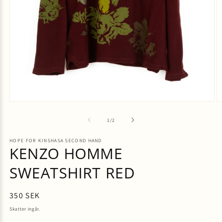
av
1
/
2
HOPE FOR KINSHASA SECOND HAND
KENZO HOMME
SWEATSHIRT RED
Ordinarie
350 SEK
pris
Skatter ingår.